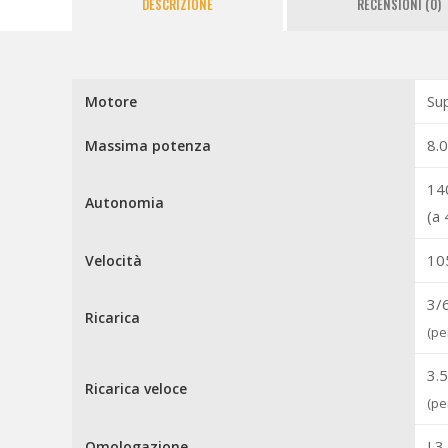
DESCRIZIONE
RECENSIONI (0)
Su
Motore
8.
Massima potenza
14
Autonomia
(a
10
Velocità
3/
Ricarica
(pe
3.
Ricarica veloce
(pe
L3
Omologazione