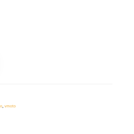
co
,
vmoto