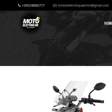
+393248882777
motoelettrichepalermo@gmail.com
HOM