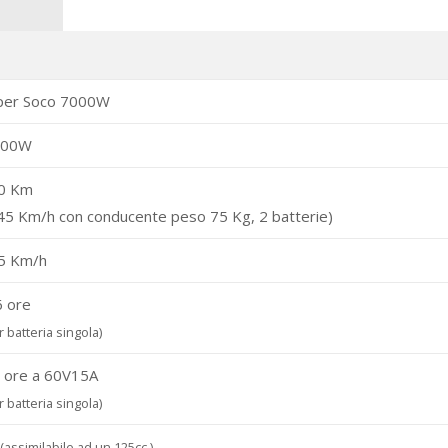
per Soco 7000W
000W
0 Km
 45 Km/h con conducente peso 75 Kg, 2 batterie)
5 Km/h
6 ore
r batteria singola)
5 ore a 60V15A
r batteria singola)
(assimilabile ad un 125cc.)