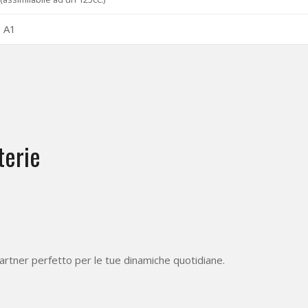
– A1
erie
partner perfetto per le tue dinamiche quotidiane.